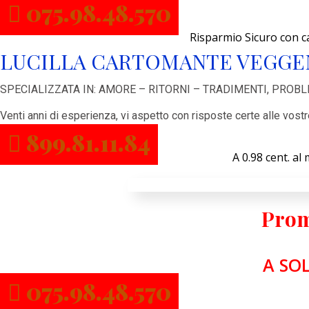
075.98.48.570
Risparmio Sicuro con 
LUCILLA CARTOMANTE VEGGE
SPECIALIZZATA IN: AMORE – RITORNI – TRADIMENTI, PROB
Venti anni di esperienza, vi aspetto con risposte certe alle vos
899.81.11.84
A 0.98 cent. al
Prom
A SOL
075.98.48.570