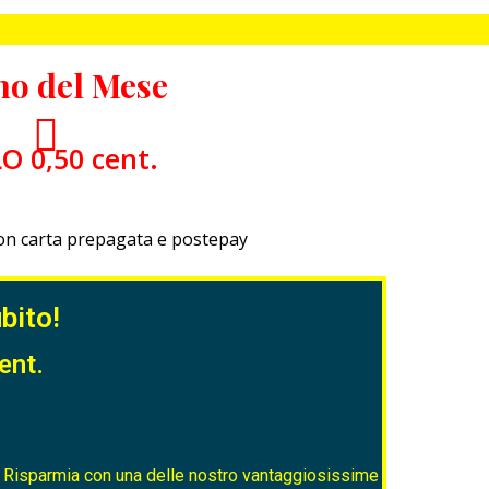
o del Mese
O 0,50 cent.
on carta prepagata e postepay
bito!
ent.
 e Risparmia con una delle nostro vantaggiosissime