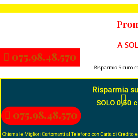
Prom
A SOL
075.98.48.570
Risparmio Sicuro c
Risparmia su
SOLO 0,50 c
075.98.48.570
Chiama le Migliori Cartomanti al Telefono con Carta di Credito