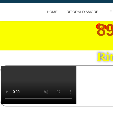
HOME
RITORNI D’AMORE
LE
Skip
to
89
Car
content
Ri